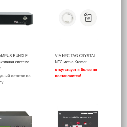
CAMPUS BUNDLE
VIA NFC TAG CRYSTAL
активная система
NFC метка Kramer
r
отсутствует и более не
дный остаток по
поставляется!
су