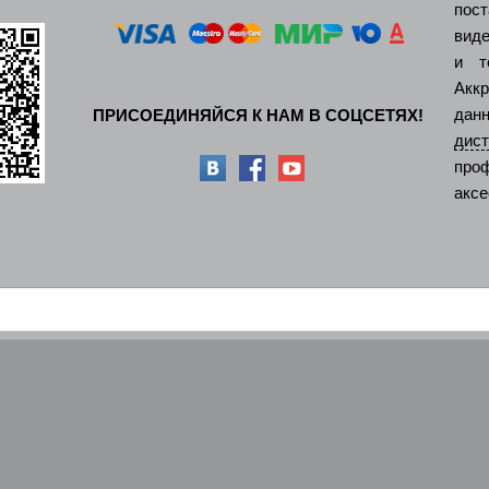
пос
виде
и т
Акк
дан
ПРИСОЕДИНЯЙСЯ К НАМ В СОЦСЕТЯХ!
ди
про
аксе