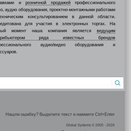
тавками и
розничной продажей
профессионального
о, аудио оборудования, проектно-монтажными работами
ехническим консультированием в данной области.
редитована для участия в электронных торгах. На
ный момент наша компания является
ведущим
стрибьютером ряда известных брендов
фессионального аудио/видео оборудования и
ссуаров.
Нашли ошибку? Выделите текст и нажмите Ctrl+Enter
Global Systems © 2005 - 2026