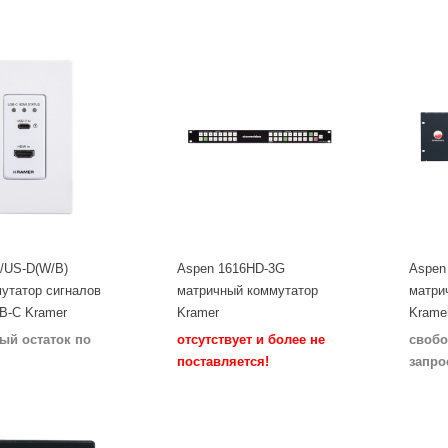
/US-D(W/B)
Aspen 1616HD-3G
Aspen
утатор сигналов
матричный коммутатор
матри
B-C Kramer
Kramer
Krame
ый остаток по
отсутствует и более не
свобо
поставляется!
запро