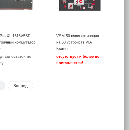
 Pro XL 1616V5SR-
VSM-50 ключ активации
тричный коммутатор
на 50 устройств VIA
r
Kramer
дный остаток по
отсутствует и более не
су
поставляется!
6
Вперед