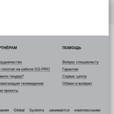
РТНЁРАМ
ПОМОЩЬ
рудничество
Вопрос специалисту
 логотип на кабеле GS-PRO
Гарантии
овите тендер?
Сервис центр
оматизация телевидения
Обмен и возврат
и проекты
пания Global Systems занимается комплексными