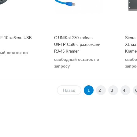
F-10 кабель USB
C-UNIKat-230 кабель
Sierra
U/FTP Cat6 с разъемами
XL ма
RJ-45 Kramer
Krame
ый остаток по
свободный остаток по
свобо
запросу
запро
Назад
1
2
3
4