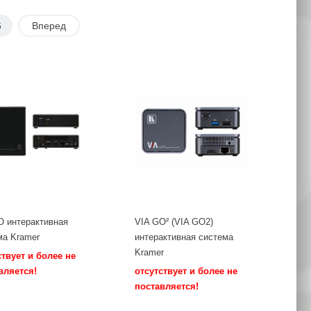
6
Вперед
O интерактивная
VIA GO² (VIA GO2)
ма Kramer
интерактивная система
Kramer
ствует и более не
вляется!
отсутствует и более не
поставляется!