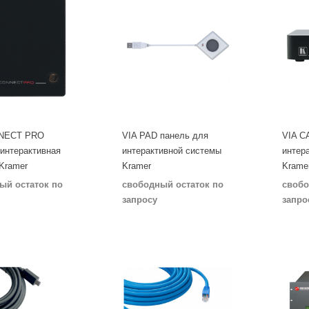
NNECT PRO
VIA PAD панель для
VIA 
интерактивная
интерактивной системы
интер
Kramer
Kramer
Krame
ый остаток по
свободный остаток по
свобо
запросу
запро