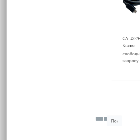
CA-U32/F
Kramer
свободн
запросу