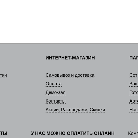
ИНТЕРНЕТ-МАГАЗИН
ПА
тки
Самовывоз и доставка
Сот
Оплата
Ваш
Демо-зал
Гот
Контакты
Авт
Акции, Распродажи, Скидки
Наш
КТЫ
У НАС МОЖНО ОПЛАТИТЬ ОНЛАЙН
Ком