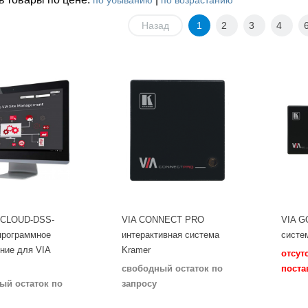
по убыванию
по возрастанию
Назад
1
2
3
4
CLOUD-DSS-
VIA CONNECT PRO
VIA G
программное
интерактивная система
систе
ние для VIA
Kramer
отсут
свободный остаток по
поста
ый остаток по
запросу