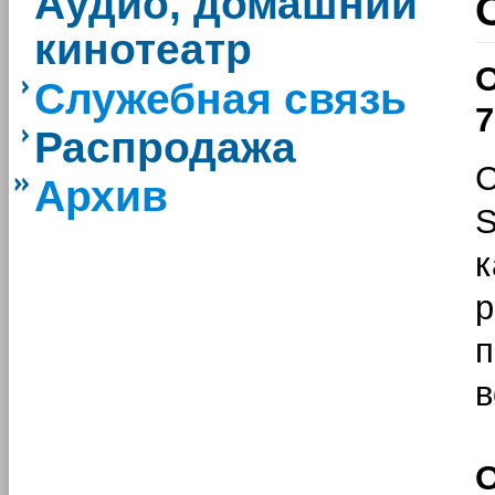
Аудио, домашний
кинотеатр
Служебная связь
Распродажа
С
Архив
к
р
п
в
О