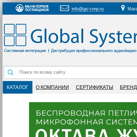
info@gs-corp.ru
Маг
КАТАЛОГ
О КОМПАНИИ
СЕРТИФИКАТЫ
БРЕН