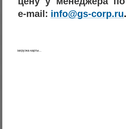
цену у менеджера по т
e‑mail:
info@gs-corp.ru
.
загрузка карты...