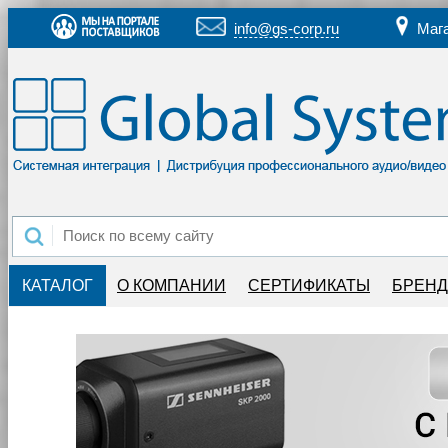
info@gs-corp.ru
Маг
КАТАЛОГ
О КОМПАНИИ
СЕРТИФИКАТЫ
БРЕН