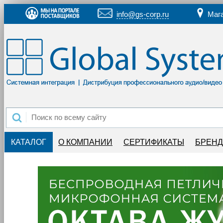
info@gs-corp.ru
Маг
КАТАЛОГ
О КОМПАНИИ
СЕРТИФИКАТЫ
БРЕН