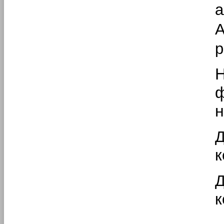
а
A
р
н
к
к