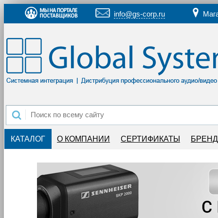
info@gs-corp.ru
Маг
КАТАЛОГ
О КОМПАНИИ
СЕРТИФИКАТЫ
БРЕН