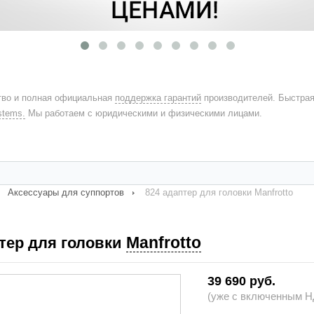
во и полная официальная
поддержка гарантий
производителей. Быстра
stems.
Мы работаем с юридическими и физическими лицами.
Аксессуары для суппортов
824 адаптер для головки Manfrotto
Manfrotto
птер для головки
39 690 руб.
(уже с включенным НД