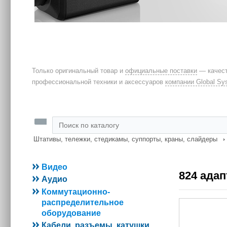
Только оригинальный товар и
официальные поставки
— качест
профессиональной техники и аксессуаров
компании Global Sy
Штативы, тележки, стедикамы, суппорты, краны, слайдеры
Видео
824 ада
Аудио
Коммутационно-
распределительное
оборудование
Кабели, разъемы, катушки