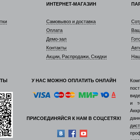
ИНТЕРНЕТ-МАГАЗИН
ПА
тки
Самовывоз и доставка
Сот
Оплата
Ваш
Демо-зал
Гот
Контакты
Авт
Акции, Распродажи, Скидки
Наш
КТЫ
У НАС МОЖНО ОПЛАТИТЬ ОНЛАЙН
Ком
пос
виде
и т
Акк
дан
ПРИСОЕДИНЯЙСЯ К НАМ В СОЦСЕТЯХ!
ди
про