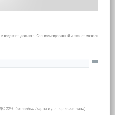
я и надежная
доставка
. Специализированный интернет-магазин
С 22%, безнал/нал/карты и др., юр и физ лица)