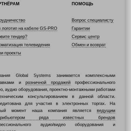
РТНЁРАМ
ПОМОЩЬ
рудничество
Вопрос специалисту
 логотип на кабеле GS-PRO
Гарантии
овите тендер?
Сервис центр
оматизация телевидения
Обмен и возврат
и проекты
пания Global Systems занимается комплексными
тавками и
розничной продажей
профессионального
о, аудио оборудования, проектно-монтажными работами
ехническим консультированием в данной области.
редитована для участия в электронных торгах. На
ный момент наша компания является
ведущим
стрибьютером ряда известных брендов
фессионального аудио/видео оборудования и