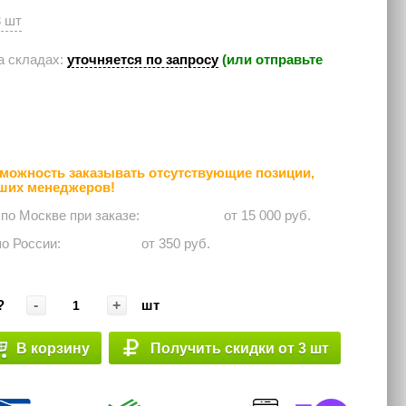
3 шт
а складах:
уточняется по запросу
(или отправьте
можность заказывать отсутствующие позиции,
аших менеджеров!
 по Москве при заказе: ⠀⠀⠀⠀
от 15 000 руб.
по России:⠀⠀⠀⠀
от 350 руб.
-
+
?
шт
В корзину
Получить скидки от 3 шт