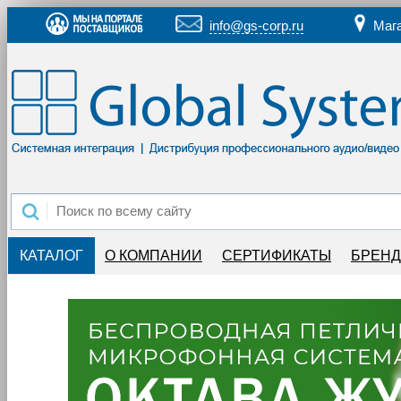
info@gs-corp.ru
Маг
КАТАЛОГ
О КОМПАНИИ
СЕРТИФИКАТЫ
БРЕН