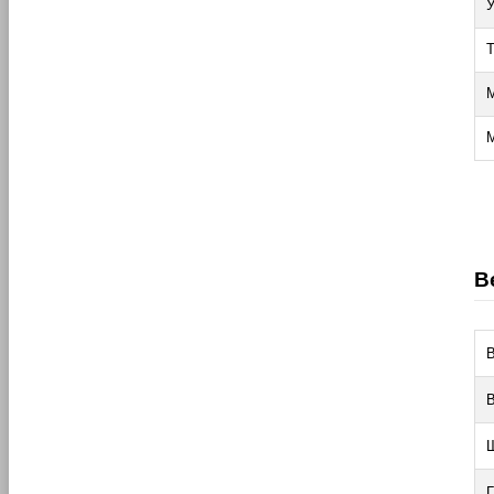
У
Т
В
Г