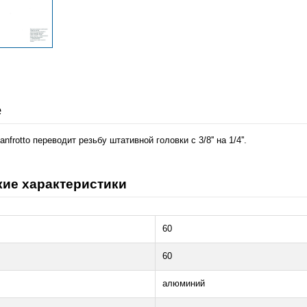
е
frotto переводит резьбу штативной головки с 3/8'' на 1/4''.
кие характеристики
60
60
алюминий