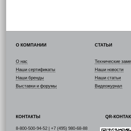
О КОМПАНИИ
СТАТЬИ
О нас
Технические заме
Наши сертификаты
Наши новости
Наши бренды
Наши статьи
Выставки и форумы
Видеожурнал
КОНТАКТЫ
QR-КОНТА
8-800-500-94-52 | +7 (495) 980-68-88