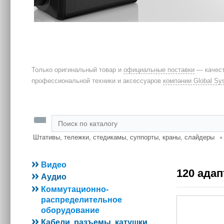
Только оригинальный товар и
официальные поставки
— качест
профессиональной техники и аксессуаров
компании Global Sy
Штативы, тележки, стедикамы, суппорты, краны, слайдеры
Видео
120 адапт
Аудио
Коммутационно-
распределительное
оборудование
Кабели, разъемы, катушки