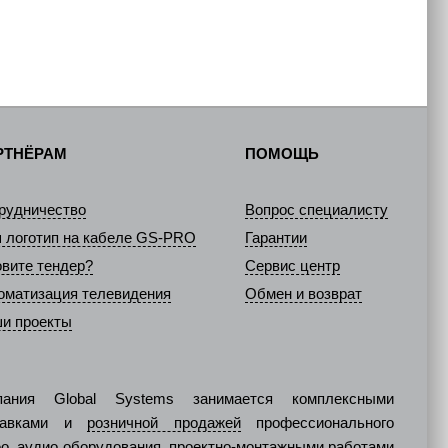
РТНЁРАМ
ПОМОЩЬ
рудничество
Вопрос специалисту
 логотип на кабеле GS-PRO
Гарантии
овите тендер?
Сервис центр
оматизация телевидения
Обмен и возврат
и проекты
пания Global Systems занимается комплексными
тавками и
розничной продажей
профессионального
о, аудио оборудования, проектно-монтажными работами