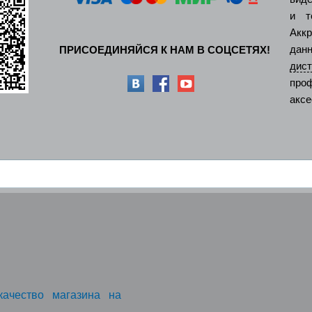
и т
Акк
дан
ПРИСОЕДИНЯЙСЯ К НАМ В СОЦСЕТЯХ!
ди
про
аксе