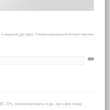
я и надежная
доставка
. Специализированный интернет-магазин
С 22%, безнал/нал/карты и др., юр и физ лица)