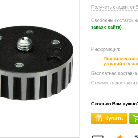
Получить скидки: от 
Свободный остаток н
заказ с сайта)
Информация:⠀⠀⠀⠀
Появилась воз
уточняйте у н
Бесплатная доставка
Стоимость доставки 
Сколько Вам нужно
Купить