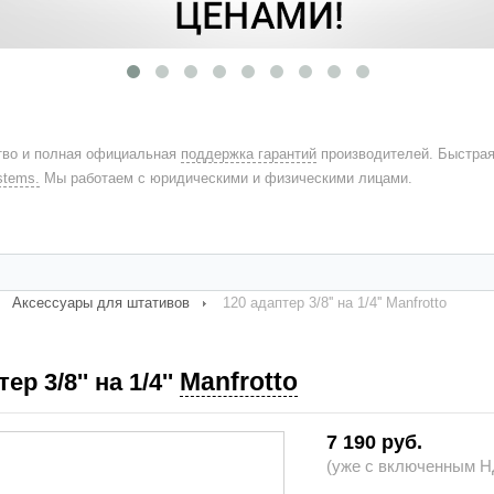
во и полная официальная
поддержка гарантий
производителей. Быстра
stems.
Мы работаем с юридическими и физическими лицами.
Аксессуары для штативов
120 адаптер 3/8'' на 1/4'' Manfrotto
Manfrotto
ер 3/8'' на 1/4''
7 190 руб.
(уже с включенным НД