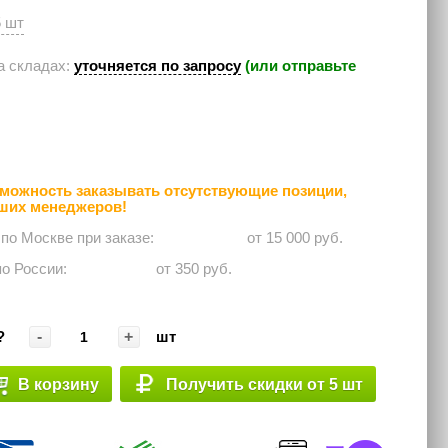
5 шт
а складах:
уточняется по запросу
(или отправьте
можность заказывать отсутствующие позиции,
аших менеджеров!
 по Москве при заказе: ⠀⠀⠀⠀
от 15 000 руб.
по России:⠀⠀⠀⠀
от 350 руб.
-
+
?
шт
В корзину
Получить скидки от 5 шт