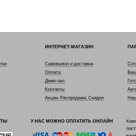
ИНТЕРНЕТ-МАГАЗИН
ПА
тки
Самовывоз и доставка
Сот
Оплата
Ваш
Демо-зал
Гот
Контакты
Авт
Акции, Распродажи, Скидки
Наш
КТЫ
У НАС МОЖНО ОПЛАТИТЬ ОНЛАЙН
Ком
пос
виде