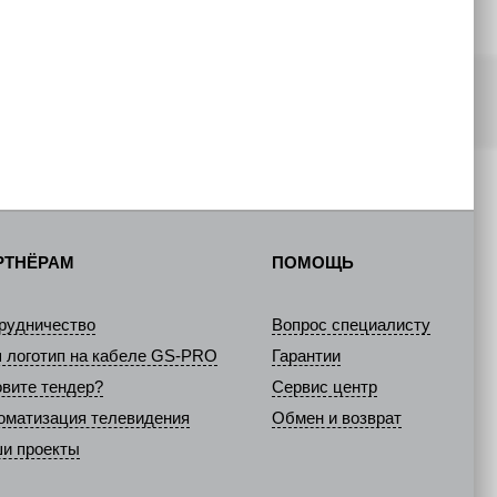
РТНЁРАМ
ПОМОЩЬ
рудничество
Вопрос специалисту
 логотип на кабеле GS-PRO
Гарантии
овите тендер?
Сервис центр
оматизация телевидения
Обмен и возврат
и проекты