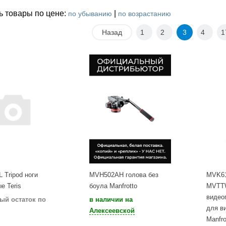
ь товары по цене:
|
по убыванию
по возрастанию
Назад
1
2
3
4
1
 Tripod ноги
MVH502AH голова без
MVK6
е Teris
боула Manfrotto
MVTT
видео
ый остаток по
в наличии на
для в
Алексеевской
Manfro