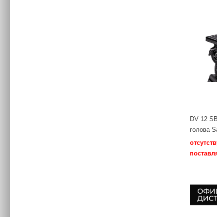
DV 12 S
голова S
отсутств
поставл