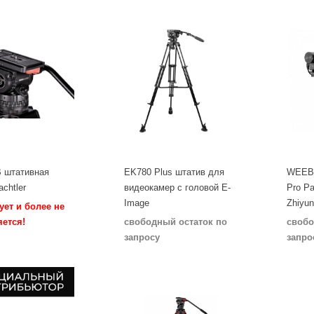
B штативная
EK780 Plus штатив для
WEEBI
achtler
видеокамер с головой E-
Pro P
Image
Zhiyu
ует и более не
яется!
свободный остаток по
свобо
запросу
запро