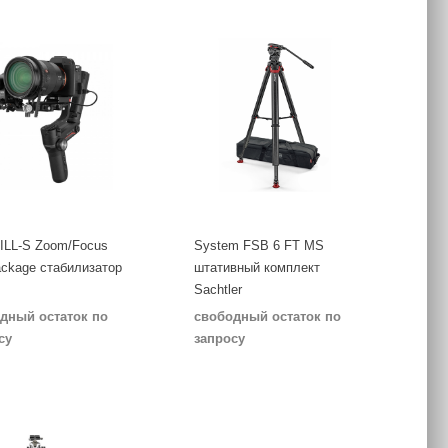
LL-S Zoom/Focus
System FSB 6 FT MS
ackage стабилизатор
штативный комплект
n
Sachtler
дный остаток по
свободный остаток по
су
запросу