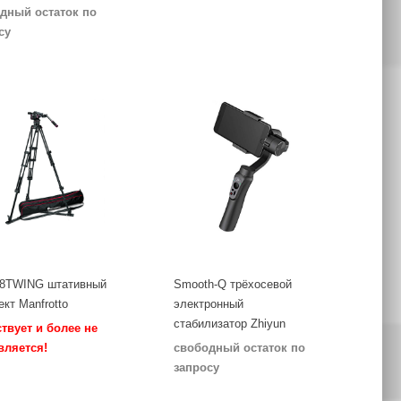
дный остаток по
су
8TWING штативный
Smooth-Q трёхосевой
кт Manfrotto
электронный
стабилизатор Zhiyun
ствует и более не
вляется!
свободный остаток по
запросу