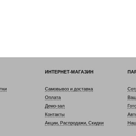
ИНТЕРНЕТ-МАГАЗИН
ПА
тки
Самовывоз и доставка
Сот
Оплата
Ваш
Демо-зал
Гот
Контакты
Авт
Акции, Распродажи, Скидки
Наш