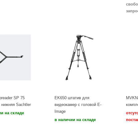
свобо
запро
preader SP 75
EK650 штатив для
MVKN
 нижняя Sachtler
видеокамер с головой E-
компле
Image
ии на складе
отсут
в наличии на складе
поста