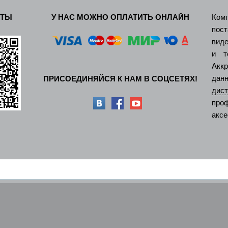
КТЫ
У НАС МОЖНО ОПЛАТИТЬ ОНЛАЙН
Ком
пос
виде
и т
Акк
дан
ПРИСОЕДИНЯЙСЯ К НАМ В СОЦСЕТЯХ!
ди
про
аксе