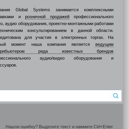
пания Global Systems занимается комплексными
тавками и
розничной продажей
профессионального
о, аудио оборудования, проектно-монтажными работами
ехническим консультированием в данной области.
редитована для участия в электронных торгах. На
ный момент наша компания является
ведущим
стрибьютером ряда известных брендов
фессионального аудио/видео оборудования и
ссуаров.
Нашли ошибку? Выделите текст и нажмите Ctrl+Enter