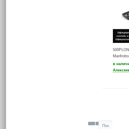
500PLON
Manfrotto
в налич
Алексее