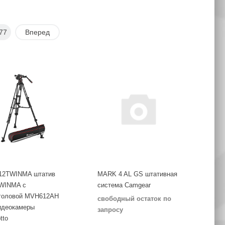
77
Вперед
12TWINMA штатив
MARK 4 AL GS штативная
WINMA с
система Camgear
головой MVH612AH
свободный остаток по
идеокамеры
запросу
tto