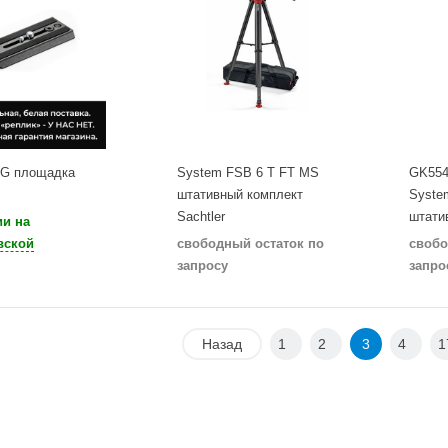
G площадка
System FSB 6 T FT MS
GK554
штативный комплект
System
Sachtler
штати
ии на
вской
свободный остаток по
свобо
запросу
запро
Назад
1
2
3
4
1