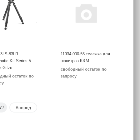
3LS-83LR
11934-000-55 тележка для
atic Kit Series 5
пюпитров K&M
в Gitzo
свободный остаток по
дный остаток по
запросу
су
77
Вперед