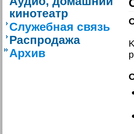
Аудио, домашний
кинотеатр
О
Служебная связь
Распродажа
K
Архив
р
О