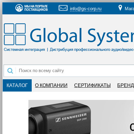
info@gs-corp.ru
Маг
КАТАЛОГ
О КОМПАНИИ
СЕРТИФИКАТЫ
БРЕН