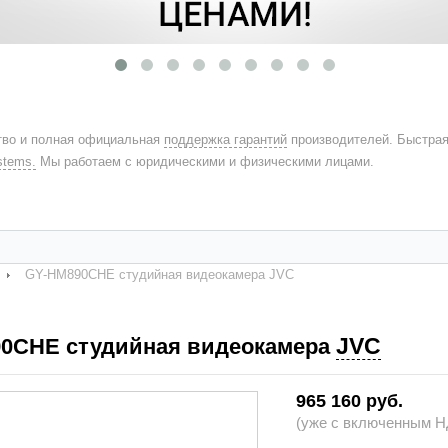
во и полная официальная
поддержка гарантий
производителей. Быстра
stems.
Мы работаем с юридическими и физическими лицами.
GY-HM890CHE студийная видеокамера JVC
JVC
0CHE студийная видеокамера
965 160 руб.
(уже с включенным НД