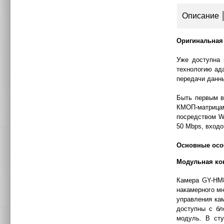
Описание
Оригинальная
Уже доступна
технологию ада
передачи данны
Быть первым в
КМОП-матрицами
посредством W
50 Mbps, входо
Основные осо
Модульная ко
Камера GY-HM8
накамерного м
управления кам
доступны с бл
модуль. В сту