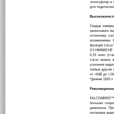
телесуфлер и 
для подключени
Высококачест
Сердце камеры
захватывать ви
отличному соо
искажениями. 
функция LoLu
GY-HM890CHE о
0,15 люкс (ст
LoLux можно в
усиления видео
любые другие 
от +6dB до +2
*(режим 1920 x 
Революционны
FALCONBRID™ п
больших скоро
диапазона. Пр
потоковое виде