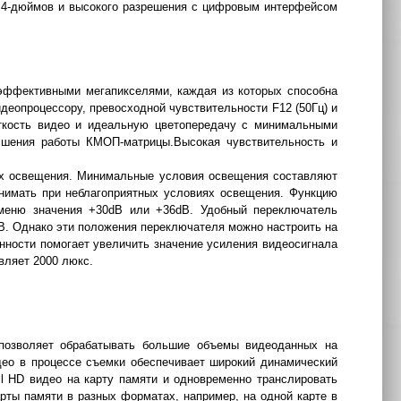
.4-дюймов и высокого разрешения с цифровым интерфейсом
ффективными мегапикселями, каждая из которых способна
деопроцессору, превосходной чувствительности F12 (50Гц) и
ткость видео и идеальную цветопередачу с минимальными
чшения работы КМОП-матрицы.Высокая чувствительность и
х освещения. Минимальные условия освещения составляют
снимать при неблагоприятных условиях освещения. Функцию
 меню значения +30dB или +36dB. Удобный переключатель
dB. Однако эти положения переключателя можно настроить на
нности помогает увеличить значение усиления видеосигнала
вляет 2000 люкс.
позволяет обрабатывать большие объемы видеоданных на
део в процессе съемки обеспечивает широкий динамический
l HD видео на карту памяти и одновременно транслировать
арты памяти в разных форматах, например, на одной карте в