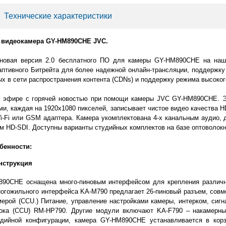
│
Технические характеристики
 видеокамера GY-HM890CHE JVC.
 новая версия 2.0 бесплатного ПО для камеры GY-HM890CHE на на
птивного Битрейта для более надежной онлайн-трансляции, поддержку 
х в сети распространения контента (CDNs) и поддержку режима высоког
 эфире с горячей новостью при помощи камеры JVC GY-HM890CHE. Эт
, каждая на 1920x1080 пикселей, записывает чистое видео качества H
i-Fi или GSM адаптера. Камера укомплектована 4-х канальным аудио, 
м HD-SDI. Доступны варианты студийных комплектов на базе оптоволокн
бенности:
нструкция
90CHE оснащена много-пиновым интерфейсом для крепления различ
ногожильного интерфейса KA-M790 предлагает 26-пиновый разъем, совм
ерой (CCU.) Питание, управление настройками камеры, интерком, сигн
ока (CCU) RM-HP790. Другие модули включают KA-F790 – накамерны
дийной конфигурации, камера GY-HM890CHE устанавливается в корзи