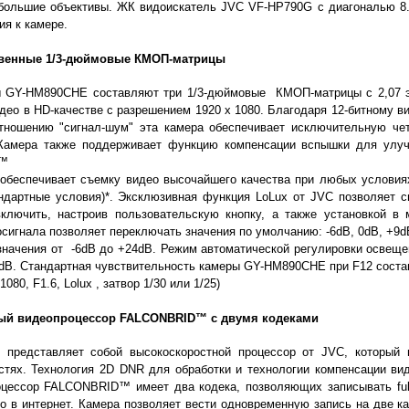
большие объективы. ЖК видоискатель JVC VF-HP790G с диагональю 8
я к камере.
венные 1/3-дюймовые КМОП-матрицы
 GY-HM890CHE составляют три 1/3-дюймовые КМОП-матрицы с 2,07 э
део в HD-качестве с разрешением 1920 x 1080. Благодаря 12-битному ви
тношению "сигнал-шум" эта камера обеспечивает исключительную че
Камера также поддерживает функцию компенсации вспышки для улу
x™
беспечивает съемку видео высочайшего качества при любых условия
андартные условия)*. Эксклюзивная функция LoLux от JVC позволяет 
ключить, настроив пользовательскую кнопку, а также установкой в
сигнала позволяет переключать значения по умолчанию: -6dB, 0dB, +9
значения от -6dB до +24dB. Режим автоматической регулировки освеще
4dB. Стандартная чувствительность камеры GY-HM890CHE при F12 соста
1080, F1.6, Lolux , затвор 1/30 или 1/25)
й видеопроцессор FALCONBRID™ с двумя кодеками
редставляет собой высокоскоростной процессор от JVC, который 
стях. Технология 2D DNR для обработки и технологии компенсации ви
оцессор FALCONBRID™ имеет два кодека, позволяющих записывать ful
о в интернет. Камера позволяет вести одновременную запись на две к