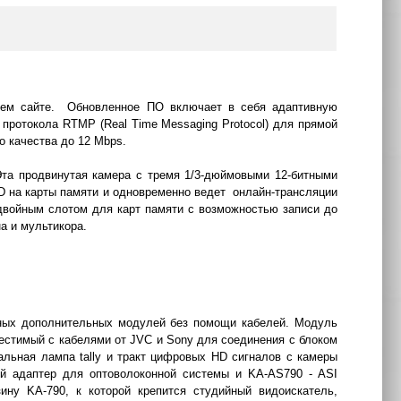
шем сайте. Обновленное ПО включает в себя адаптивную
протокола RTMP (Real Time Messaging Protocol) для прямой
о качества до 12 Mbps.
а продвинутая камера с тремя 1/3-дюймовыми 12-битными
D на карты памяти и одновременно ведет онлайн-трансляции
двойным слотом для карт памяти с возможностью записи до
а и мультикора.
ных дополнительных модулей без помощи кабелей. Модуль
естимый с кабелями от JVC и Sony для соединения с блоком
альная лампа tally и тракт цифровых HD сигналов с камеры
й адаптер для оптоволоконной системы и KA-AS790 - ASI
ну KA-790, к которой крепится студийный видоискатель,