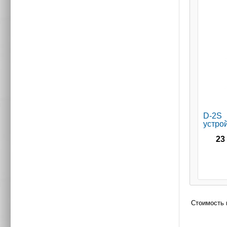
D-2
устро
23
Стоимость 