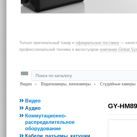
Только оригинальный товар и
официальные поставки
— качест
профессиональной техники и аксессуаров
компании Global Sy
Видео
Видеокамеры, кинокамеры
Студийные камеры
Видео
GY-HM89
Аудио
Коммутационно-
распределительное
оборудование
Кабели, разъемы, катушки