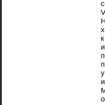
с
V
х
п
у
M
о