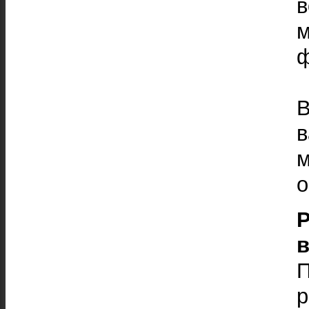
в
ф
о
в
р