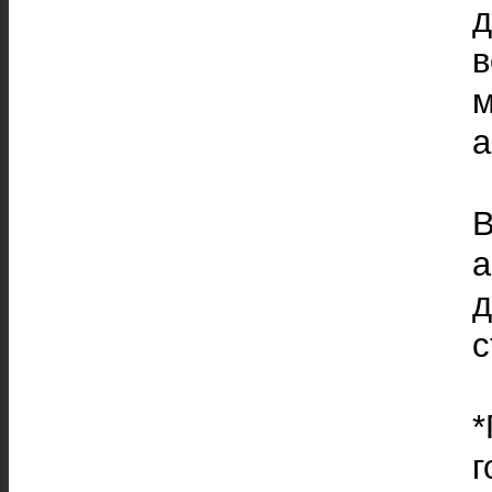
в
а
В
а
с
*
г