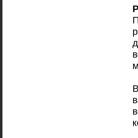
P
р
в
м
к