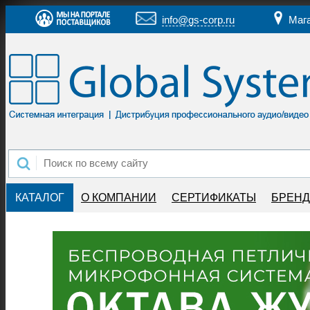
info@gs-corp.ru
Маг
КАТАЛОГ
О КОМПАНИИ
СЕРТИФИКАТЫ
БРЕН