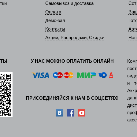
тки
Самовывоз и доставка
Сот
Оплата
Ваш
Демо-зал
Гот
Контакты
Авт
Акции, Распродажи, Скидки
Наш
КТЫ
У НАС МОЖНО ОПЛАТИТЬ ОНЛАЙН
Ком
пос
виде
и т
Акк
дан
ПРИСОЕДИНЯЙСЯ К НАМ В СОЦСЕТЯХ!
ди
про
аксе