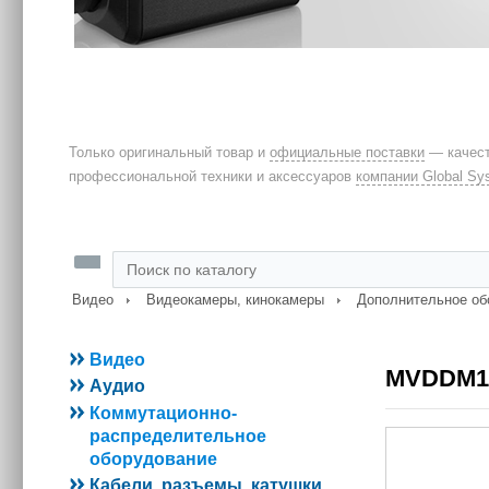
Только оригинальный товар и
официальные поставки
— качест
профессиональной техники и аксессуаров
компании Global Sy
Видео
Видеокамеры, кинокамеры
Дополнительное об
Видео
MVDDM14
Аудио
Коммутационно-
распределительное
оборудование
Кабели, разъемы, катушки