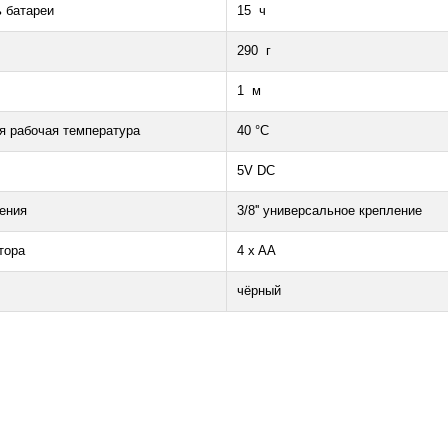
ь батареи
15 ч
290 г
1 м
 рабочая температура
40 °C
5V DC
ения
3/8'' универсальное крепление
ятора
4 x AA
чёрный