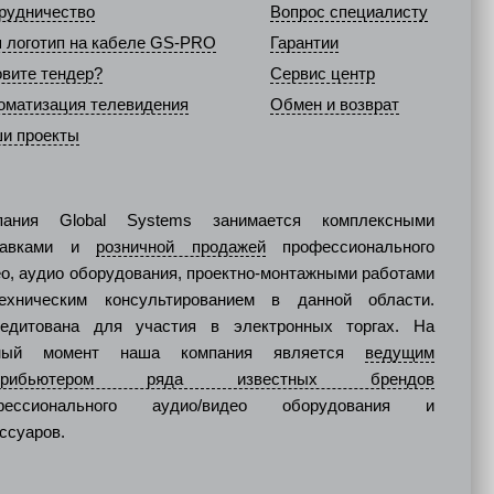
рудничество
Вопрос специалисту
 логотип на кабеле GS-PRO
Гарантии
овите тендер?
Сервис центр
оматизация телевидения
Обмен и возврат
и проекты
пания Global Systems занимается комплексными
тавками и
розничной продажей
профессионального
о, аудио оборудования, проектно-монтажными работами
ехническим консультированием в данной области.
редитована для участия в электронных торгах. На
ный момент наша компания является
ведущим
стрибьютером ряда известных брендов
фессионального аудио/видео оборудования и
ссуаров.