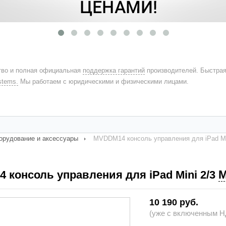
во и полная официальная
поддержка гарантий
производителей. Быстра
stems.
Мы работаем с юридическими и физическими лицами.
орудование и аксессуары
MVDDM14 консоль управления для iPad Min
M
 консоль управления для iPad Mini 2/3
10 190 руб.
(уже с включенным НД