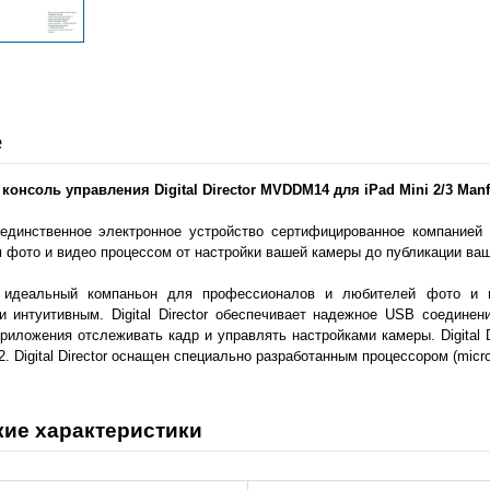
е
онсоль управления Digital Director MVDDM14 для iPad Mini 2/3 Manfr
or единственное электронное устройство сертифицированное компанией
 фото и видео процессом от настройки вашей камеры до публикации ваш
tor идеальный компаньон для профессионалов и любителей фото и
 интуитивным. Digital Director обеспечивает надежное USB соедине
риложения отслеживать кадр и управлять настройками камеры. Digital D
 2. Digital Director оснащен специально разработанным процессором (micr
кие характеристики