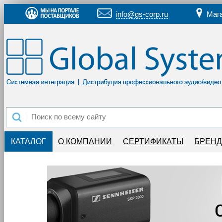
info@gs-corp.ru
Маг
КАТАЛОГ
О КОМПАНИИ
СЕРТИФИКАТЫ
БРЕН