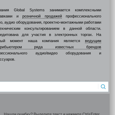
пания Global Systems занимается комплексными
тавками и
розничной продажей
профессионального
о, аудио оборудования, проектно-монтажными работами
ехническим консультированием в данной области.
редитована для участия в электронных торгах. На
ный момент наша компания является
ведущим
стрибьютером ряда известных брендов
фессионального аудио/видео оборудования и
ссуаров.
Нашли ошибку? Выделите текст и нажмите Ctrl+Enter