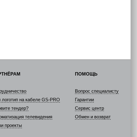
РТНЁРАМ
ПОМОЩЬ
рудничество
Вопрос специалисту
 логотип на кабеле GS-PRO
Гарантии
овите тендер?
Сервис центр
оматизация телевидения
Обмен и возврат
и проекты