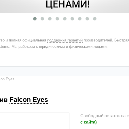
во и полная официальная
поддержка гарантий
производителей. Быстра
stems.
Мы работаем с юридическими и физическими лицами.
con Eyes
Falcon Eyes
тив
Свободный остаток на 
с сайта)