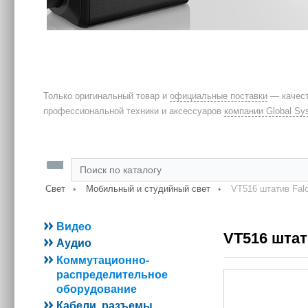
Только оригинальный товар и
официальные поставки
— качест
профессиональной техники и аксессуаров
компании Global Sy
Свет
Мобильный и студийный свет
VT516 штатив Fal
Видео
VT516 шта
Аудио
Коммутационно-
распределительное
оборудование
Кабели, разъемы,