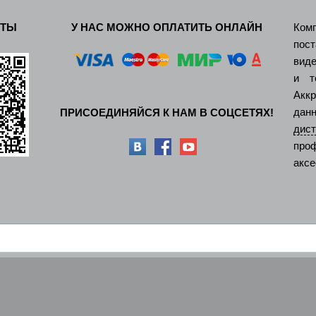
КТЫ
У НАС МОЖНО ОПЛАТИТЬ ОНЛАЙН
Ком
пос
виде
и т
Акк
дан
ПРИСОЕДИНЯЙСЯ К НАМ В СОЦСЕТЯХ!
ди
про
аксе