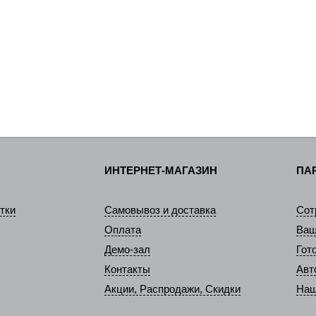
ИНТЕРНЕТ-МАГАЗИН
ПА
тки
Самовывоз и доставка
Сот
Оплата
Ваш
Демо-зал
Гот
Контакты
Авт
Акции, Распродажи, Скидки
Наш