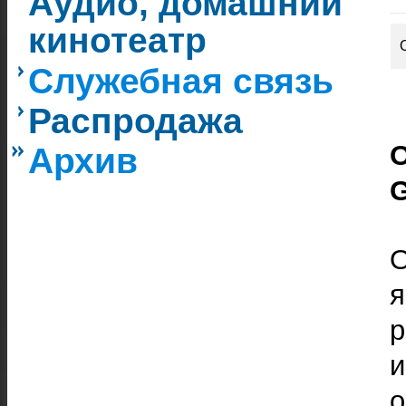
Аудио, домашний
кинотеатр
Служебная связь
Распродажа
Архив
О
я
р
о