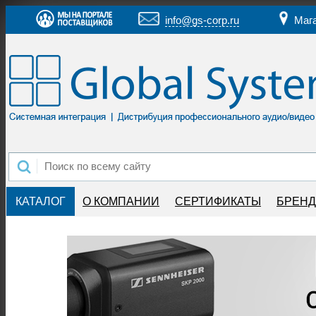
info@gs-corp.ru
Маг
КАТАЛОГ
О КОМПАНИИ
СЕРТИФИКАТЫ
БРЕН