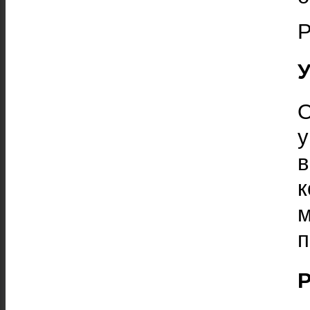
Р
У
О
у
к
м
п
Р