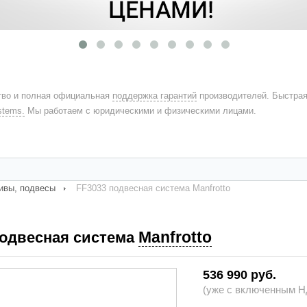
во и полная официальная
поддержка гарантий
производителей. Быстра
stems.
Мы работаем с юридическими и физическими лицами.
ивы, подвесы
FF3033 подвесная система Manfrotto
Manfrotto
подвесная система
536 990 руб.
(уже с включенным НД