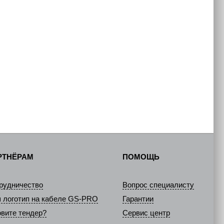
РТНЁРАМ
ПОМОЩЬ
рудничество
Вопрос специалисту
 логотип на кабеле GS-PRO
Гарантии
овите тендер?
Сервис центр