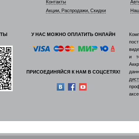
Контакты
Авт
Акции, Распродажи, Скидки
Наш
КТЫ
У НАС МОЖНО ОПЛАТИТЬ ОНЛАЙН
Ком
пос
виде
и т
Акк
дан
ПРИСОЕДИНЯЙСЯ К НАМ В СОЦСЕТЯХ!
ди
про
аксе