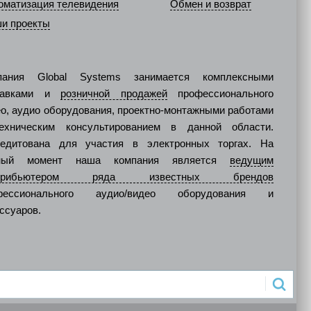
оматизация телевидения
Обмен и возврат
и проекты
пания Global Systems занимается комплексными
тавками и
розничной продажей
профессионального
о, аудио оборудования, проектно-монтажными работами
ехническим консультированием в данной области.
редитована для участия в электронных торгах. На
ный момент наша компания является
ведущим
стрибьютером ряда известных брендов
фессионального аудио/видео оборудования и
ссуаров.