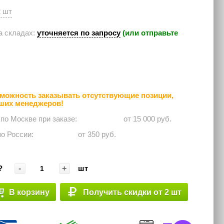
2 шт
а складах:
уточняется по запросу
(или отправьте
можность заказывать отсутствующие позиции,
аших менеджеров!
 по Москве при заказе: ⠀⠀⠀⠀
от 15 000 руб.
по России:⠀⠀⠀⠀
от 350 руб.
-
+
?
шт
В корзину
Получить скидки от 2 шт