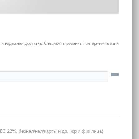
я и надежная
доставка
. Специализированный интернет-магазин
С 22%, безнал/нал/карты и др., юр и физ лица)