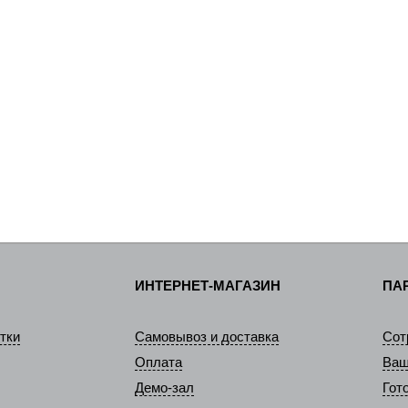
ИНТЕРНЕТ-МАГАЗИН
ПА
тки
Самовывоз и доставка
Сот
Оплата
Ваш
Демо-зал
Гот