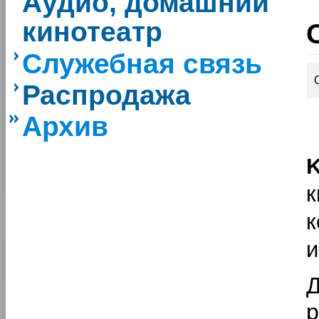
Аудио, домашний
кинотеатр
Служебная связь
Распродажа
Архив
K
к
к
и
Д
р