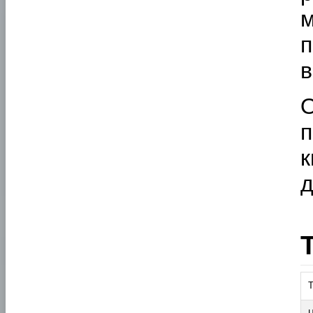
в
п
к
д
Т