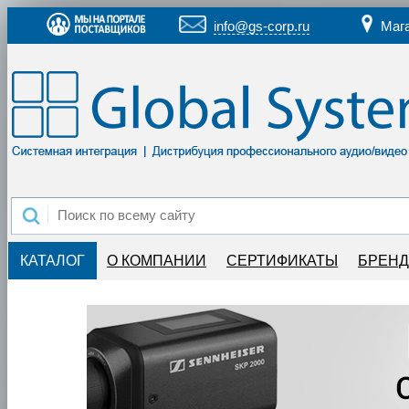
info@gs-corp.ru
Маг
КАТАЛОГ
О КОМПАНИИ
СЕРТИФИКАТЫ
БРЕН