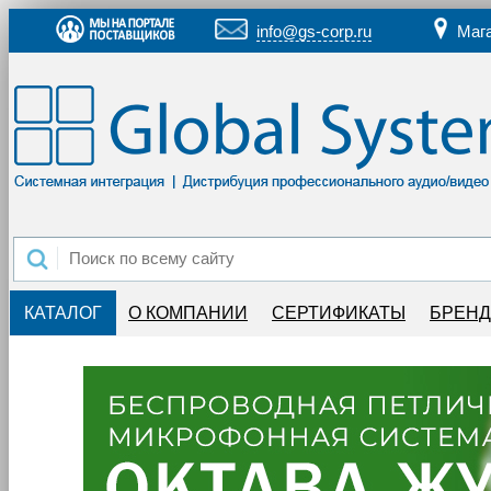
info@gs-corp.ru
Маг
КАТАЛОГ
О КОМПАНИИ
СЕРТИФИКАТЫ
БРЕН