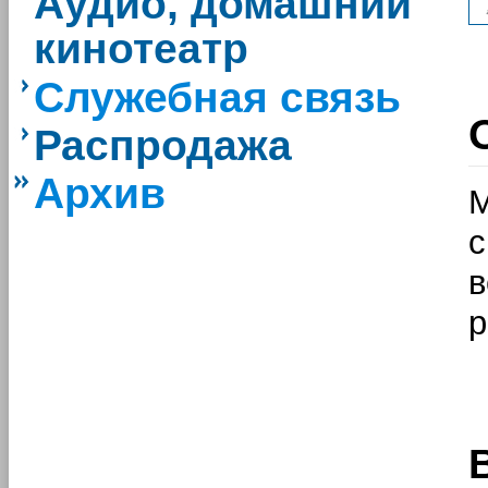
Аудио, домашний
кинотеатр
Служебная связь
Распродажа
Архив
M
с
в
р