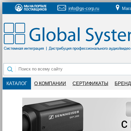
info@gs-corp.ru
Маг
КАТАЛОГ
О КОМПАНИИ
СЕРТИФИКАТЫ
БРЕН