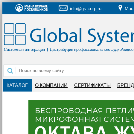
info@gs-corp.ru
Маг
КАТАЛОГ
О КОМПАНИИ
СЕРТИФИКАТЫ
БРЕН