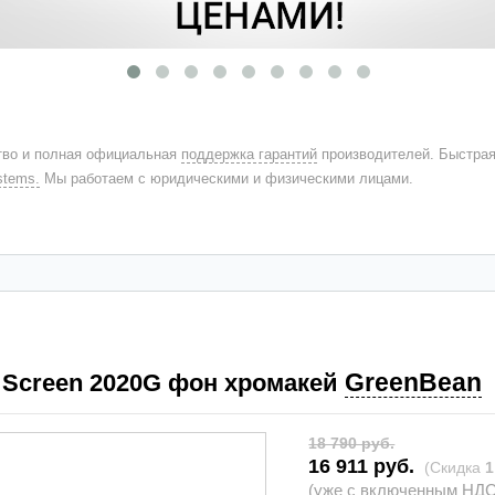
во и полная официальная
поддержка гарантий
производителей. Быстра
stems.
Мы работаем с юридическими и физическими лицами.
GreenBean
 Screen 2020G фон хромакей
18 790 руб.
16 911 руб.
(Скидка
1
(уже с включенным НДС 