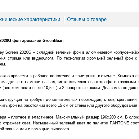
хнические характеристики
│
Отзывы о товаре
 2020G фон хромакей GreenBean
ey Screen 2020G – складной зеленый фон в алюминиевом корпусе-кейсе
ния стрима или видеоблога. По технологии хромакей зеленый фон с
ем.
ожно привести в рабочее положение и приступить к съемке. Компактная
зма для его намотки на вал, металлического пантографа с газовыми 
 (вес комплекта всего 10,5 кг) и 2 поворотные ножки. Два замка не даю
онструкция не требует дополнительных перекладин, стоек, креплений
ить фон на расстоянии всего 15 см от стены или другого оборудования 
ера – плотное и эластичное. Максимальный размер 196х200 см. В слож
но отражает свет. Насыщенный зеленый цвет по палитре PANTONE соотв
хой тканью или с помощью пылесоса.