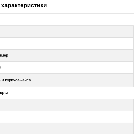
 характеристики
змер
в
 и корпуса-кейса
меры