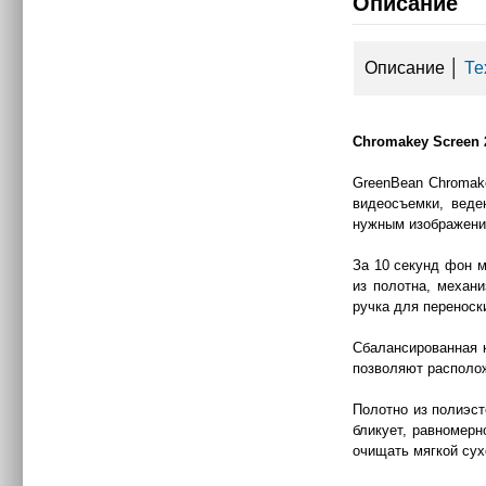
Описание
Описание
│
Те
Chromakey Screen
GreenBean Chromak
видеосъемки, веде
нужным изображени
За 10 секунд фон м
из полотна, механи
ручка для переноски
Сбалансированная к
позволяют располож
Полотно из полиэст
бликует, равномер
очищать мягкой су