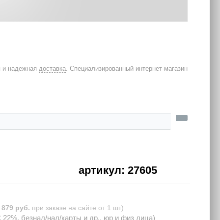
я и надежная
доставка
. Специализированный интернет-магазин
артикул: 27605
 879 руб.
при заказе на сайте от 1 шт)
22%, безнал/нал/карты и др., юр и физ лица)