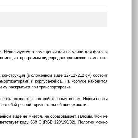
. Используется в помещении или на улице для фото- и
 помощью программы-видеоредактора можно заместить
 конструкция (в сложенном виде 12×12×212 см) состоит
амортизаторами и корпуса-кейса. На корпусе находится
т ему раскрыться при транспортировке.
, не складывается под собственным весом. Ножки-опоры
на любой ровной горизонтальной поверхности.
енном виде не мнется, не образовывает заломы. Фон не
етствует коду 368 C (RGB 120/190/32). Полотно можно