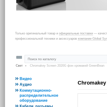
Только оригинальный товар и
официальные поставки
— качест
профессиональной техники и аксессуаров
компании Global Sy
Свет
Chromakey Screen 2020G фон хромакей GreenBean
Видео
Chromakey
Аудио
Коммутационно-
распределительное
оборудование
Кабели, разъемы,