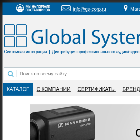
info@gs-corp.ru
Маг
КАТАЛОГ
О КОМПАНИИ
СЕРТИФИКАТЫ
БРЕН