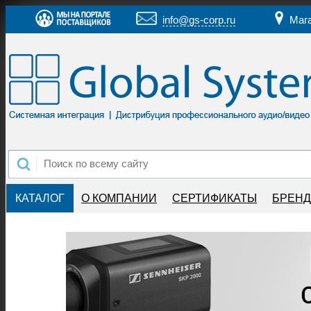
info@gs-corp.ru
Маг
КАТАЛОГ
О КОМПАНИИ
СЕРТИФИКАТЫ
БРЕН