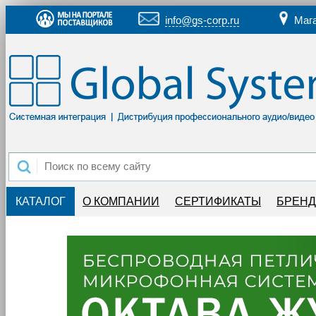
info@gs-corp.ru
Маг
КАТАЛОГ
О КОМПАНИИ
СЕРТИФИКАТЫ
БРЕН