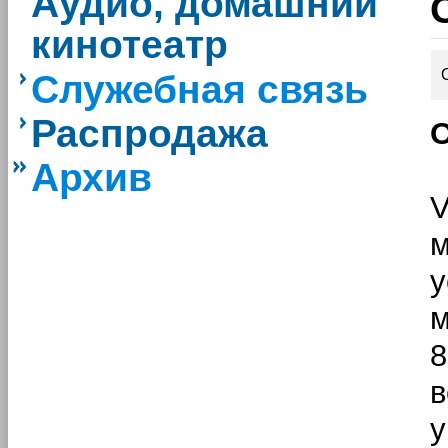
Аудио, домашний
кинотеатр
Служебная связь
Распродажа
Архив
у
м
8
у