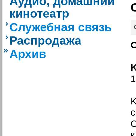
Аудио, домашний
кинотеатр
Служебная связь
Распродажа
О
Архив
K
1
K
О
к