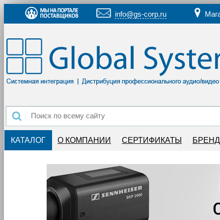
info@gs-corp.ru
Маг
КАТАЛОГ
О КОМПАНИИ
СЕРТИФИКАТЫ
БРЕН