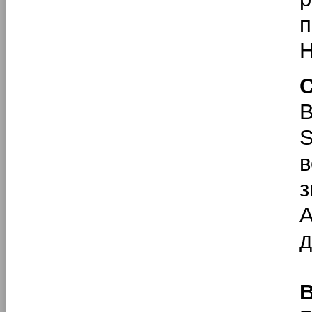
п
H
В
S
в
з
A
д