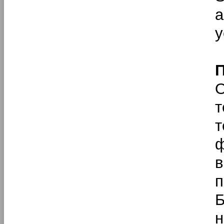
а
у
П
О
т
ф
в
Б