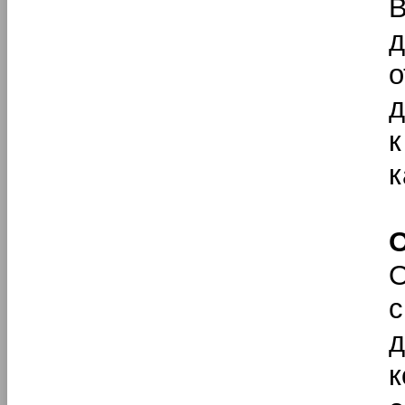
В
д
д
к
к
О
с
д
к