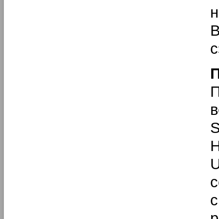
н
с
П
в
S
H
U
с