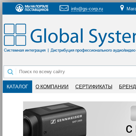
info@gs-corp.ru
Маг
КАТАЛОГ
О КОМПАНИИ
СЕРТИФИКАТЫ
БРЕН