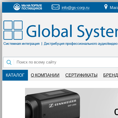
info@gs-corp.ru
Маг
КАТАЛОГ
О КОМПАНИИ
СЕРТИФИКАТЫ
БРЕН