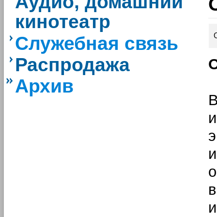
Аудио, домашний
кинотеатр
Служебная связь
Распродажа
О
Архив
B
э
о
в
и