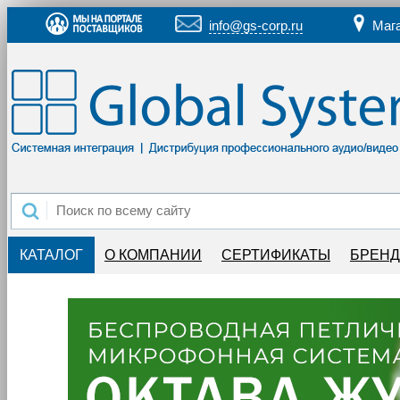
info@gs-corp.ru
Маг
КАТАЛОГ
О КОМПАНИИ
СЕРТИФИКАТЫ
БРЕН