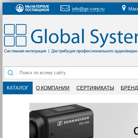
info@gs-corp.ru
Маг
КАТАЛОГ
О КОМПАНИИ
СЕРТИФИКАТЫ
БРЕН