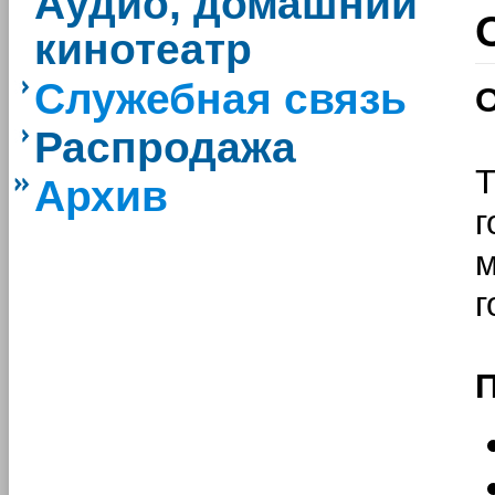
Аудио, домашний
кинотеатр
Служебная связь
О
Распродажа
Архив
г
м
г
П