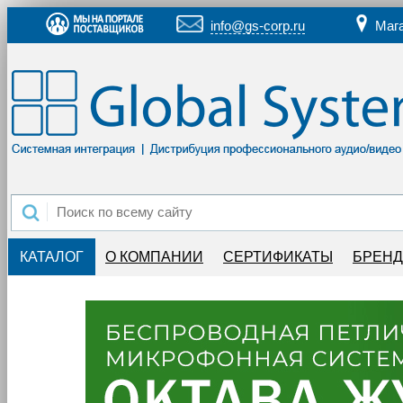
info@gs-corp.ru
Маг
КАТАЛОГ
О КОМПАНИИ
СЕРТИФИКАТЫ
БРЕН