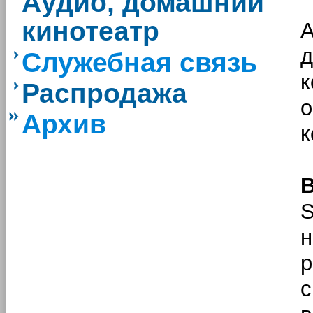
Аудио, домашний
кинотеатр
А
Служебная связь
Распродажа
о
Архив
к
В
S
н
р
с