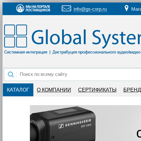
info@gs-corp.ru
Маг
КАТАЛОГ
О КОМПАНИИ
СЕРТИФИКАТЫ
БРЕН