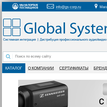
info@gs-corp.ru
Маг
КАТАЛОГ
О КОМПАНИИ
СЕРТИФИКАТЫ
БРЕН