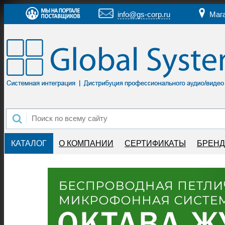
info@gs-corp.ru
Маг
КАТАЛОГ
О КОМПАНИИ
СЕРТИФИКАТЫ
БРЕН