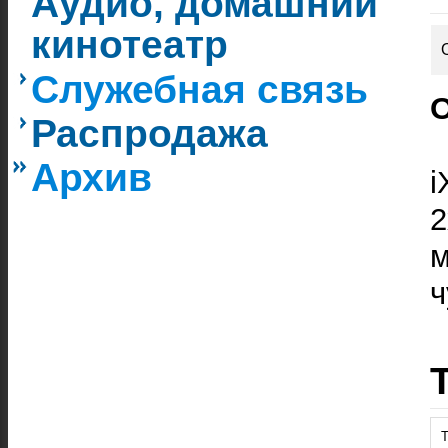
Аудио, домашний
кинотеатр
Служебная связь
О
Распродажа
Архив
i
2
ч
Т