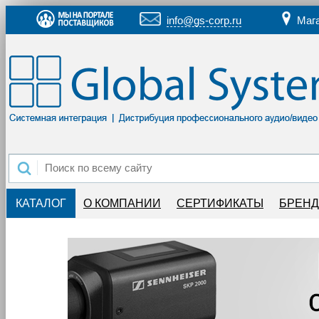
info@gs-corp.ru
Маг
КАТАЛОГ
О КОМПАНИИ
СЕРТИФИКАТЫ
БРЕН