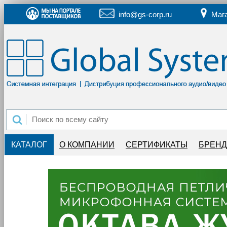
info@gs-corp.ru
Маг
КАТАЛОГ
О КОМПАНИИ
СЕРТИФИКАТЫ
БРЕН