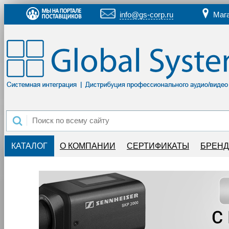
info@gs-corp.ru
Маг
КАТАЛОГ
О КОМПАНИИ
СЕРТИФИКАТЫ
БРЕН