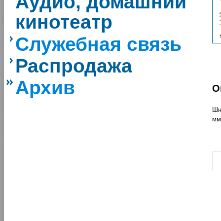
Аудио, домашний
кинотеатр
Служебная связь
Распродажа
Архив
О
Шн
мм
|