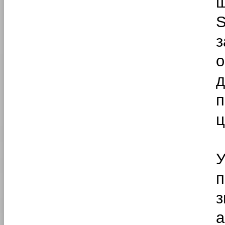
ш
S
з
п
ц
п
з
а