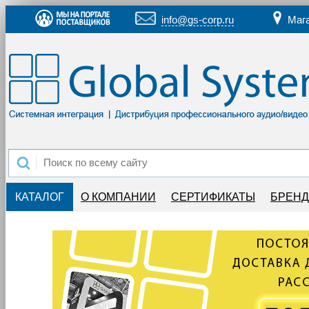
info@gs-corp.ru
Маг
КАТАЛОГ
О КОМПАНИИ
СЕРТИФИКАТЫ
БРЕН