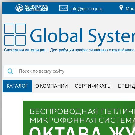
info@gs-corp.ru
Маг
КАТАЛОГ
О КОМПАНИИ
СЕРТИФИКАТЫ
БРЕН