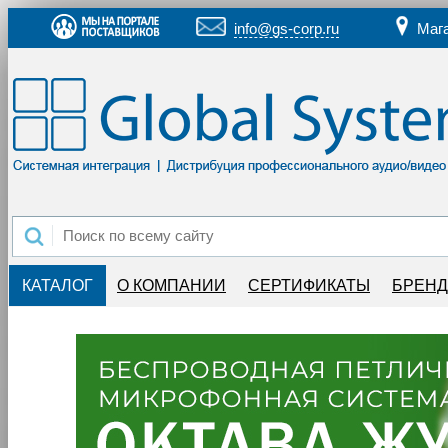
info@gs-corp.ru
Маг
КАТАЛОГ
О КОМПАНИИ
СЕРТИФИКАТЫ
БРЕН