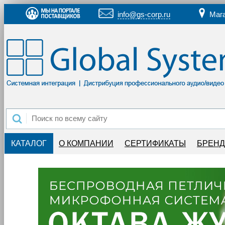
info@gs-corp.ru
Маг
КАТАЛОГ
О КОМПАНИИ
СЕРТИФИКАТЫ
БРЕН