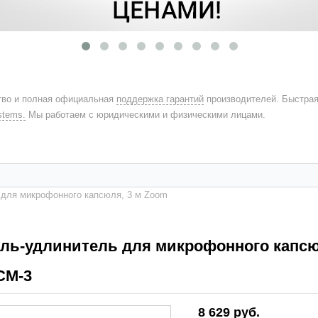
во и полная официальная
поддержка гарантий
производителей. Быстра
stems.
Мы работаем с юридическими и физическими лицами.
 для микрофонного капсюля, 3 м Zoom
ель-удлинитель для микрофонного капсю
CM-3
8 629 руб.