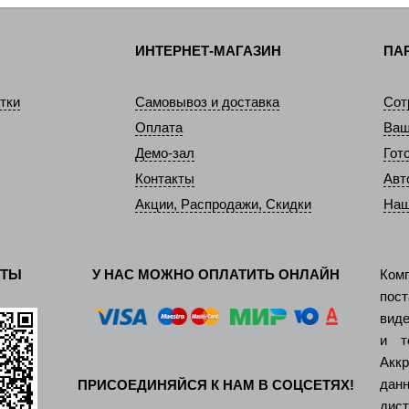
ИНТЕРНЕТ-МАГАЗИН
ПА
тки
Самовывоз и доставка
Сот
Оплата
Ваш
Демо-зал
Гот
Контакты
Авт
Акции, Распродажи, Скидки
Наш
КТЫ
У НАС МОЖНО ОПЛАТИТЬ ОНЛАЙН
Ком
пос
виде
и т
Акк
дан
ПРИСОЕДИНЯЙСЯ К НАМ В СОЦСЕТЯХ!
ди