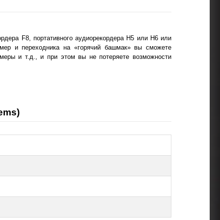
рдера F8, портативного аудиорекордера H5 или H6 или
амер и переходника на «горячий башмак» вы сможете
еры и т.д., и при этом вы не потеряете возможности
ems)