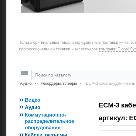
Только оригинальный товар и
официальные поставки
— качест
профессиональной техники и аксессуаров
компании Global Sy
Аудио
Рекордеры, плееры
ECM-3 кабель-удлинитель
Видео
ECM-3 каб
Аудио
Коммутационно-
артикул: E
распределительное
оборудование
Кабели, разъемы,