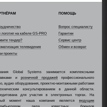
РТНЁРАМ
ПОМОЩЬ
рудничество
Вопрос специалисту
 логотип на кабеле GS-PRO
Гарантии
овите тендер?
Сервис центр
оматизация телевидения
Обмен и возврат
и проекты
пания Global Systems занимается комплексными
тавками и
розничной продажей
профессионального
о, аудио оборудования, проектно-монтажными работами
ехническим консультированием в данной области.
редитована для участия в электронных торгах. На
ный момент наша компания является
ведущим
стрибьютером ряда известных брендов