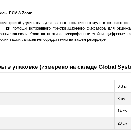
ель ECM-3 Zoom.
ехметровый удлинитель для вашего портативного мультитрекового реко
. При помощи встроенного трехпозиционного фиксатора для экшн-к
онные капсюли Zoom на штативы, микрофонные стойки, цифровые кам
ройки ваших записей непосредственно на вашем рекордере.
ы в упаковке (измерено на складе Global Syst
0.3 кг
8 см
14 см
20 см