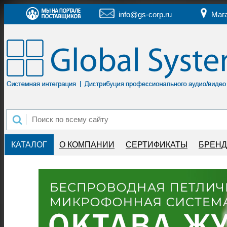
info@gs-corp.ru
Маг
КАТАЛОГ
О КОМПАНИИ
СЕРТИФИКАТЫ
БРЕН