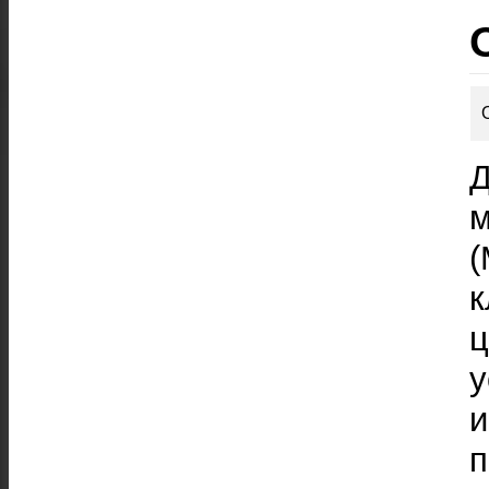
Д
(
у
п