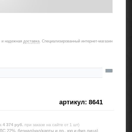
я и надежная
доставка
. Специализированный интернет-магазин
артикул: 8641
ка
4 374 руб.
при заказе на сайте от 1 шт)
С 22%, безнал/нал/карты и др., юр и физ лица)