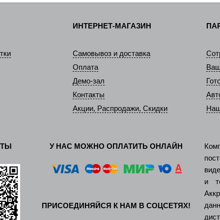
ИНТЕРНЕТ-МАГАЗИН
ПА
тки
Самовывоз и доставка
Сот
Оплата
Ваш
Демо-зал
Гот
Контакты
Авт
Акции, Распродажи, Скидки
Наш
КТЫ
У НАС МОЖНО ОПЛАТИТЬ ОНЛАЙН
Ком
пос
виде
и т
Акк
дан
ПРИСОЕДИНЯЙСЯ К НАМ В СОЦСЕТЯХ!
ди