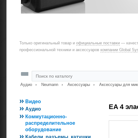
Только оригинальный товар и
официальные поставки
— качест
профессиональной техники и аксессуаров
компании Global Sy
Аудио
Neumann
Аксессуары
Аксессуары для ми
Видео
EA 4 эл
Аудио
Коммутационно-
распределительное
оборудование
Кабели, разъемы, катушки