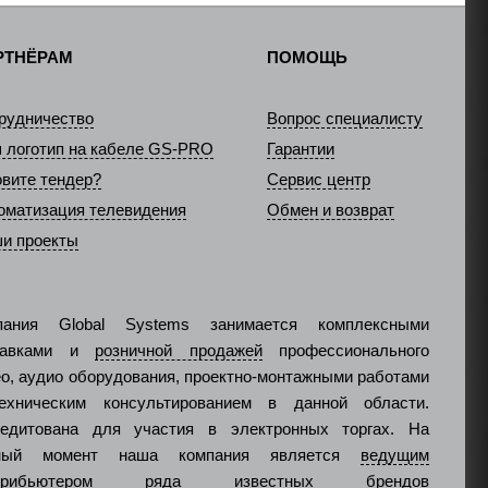
РТНЁРАМ
ПОМОЩЬ
рудничество
Вопрос специалисту
 логотип на кабеле GS-PRO
Гарантии
овите тендер?
Сервис центр
оматизация телевидения
Обмен и возврат
и проекты
пания Global Systems занимается комплексными
тавками и
розничной продажей
профессионального
о, аудио оборудования, проектно-монтажными работами
ехническим консультированием в данной области.
редитована для участия в электронных торгах. На
ный момент наша компания является
ведущим
стрибьютером ряда известных брендов