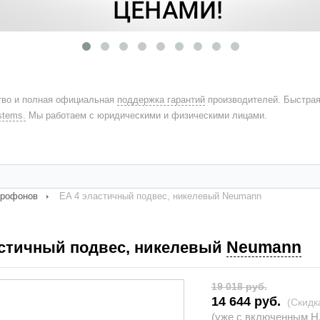
во и полная официальная
поддержка гарантий
производителей. Быстра
stems.
Мы работаем с юридическими и физическими лицами.
крофонов
EA 4 эластичный подвес, никелевый Neumann
Neumann
астичный подвес, никелевый
19 018 руб.
14 644 руб.
(Скид
(уже с включенным НД