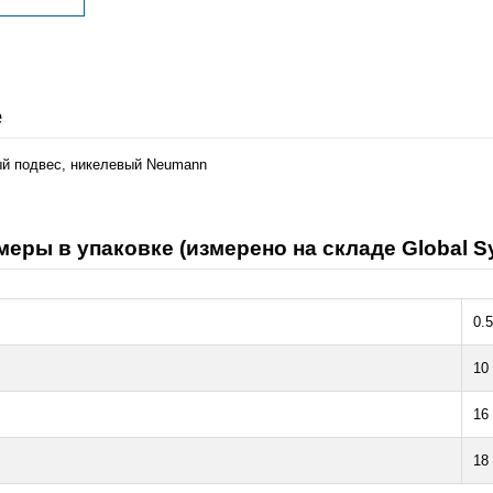
е
ый подвес, никелевый Neumann
меры в упаковке (измерено на складе Global S
0.5
10
16
18