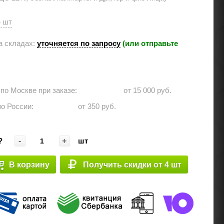
4 шт
а складах:
уточняется по запросу
(или отправьте
 по Москве при заказе: ⠀⠀⠀⠀
от 15 000 руб.
по России:⠀⠀⠀⠀
от 350 руб.
-
+
?
шт
В корзину
Получить скидки от 4 шт