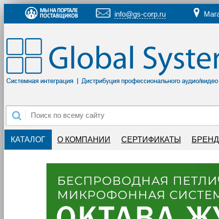
info@gs-corp.ru
Маг
КАТАЛОГ
О КОМПАНИИ
СЕРТИФИКАТЫ
БРЕН