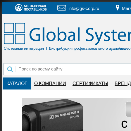
info@gs-corp.ru
Маг
КАТАЛОГ
О КОМПАНИИ
СЕРТИФИКАТЫ
БРЕН