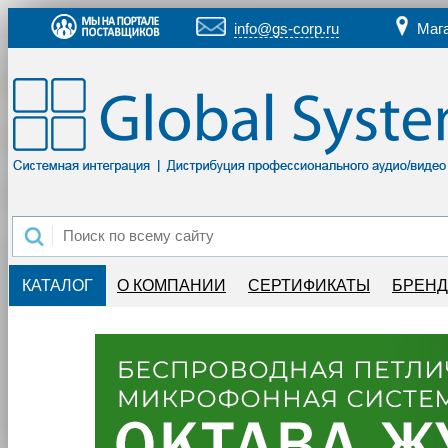
info@gs-corp.ru
Маг
КАТАЛОГ
О КОМПАНИИ
СЕРТИФИКАТЫ
БРЕН