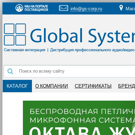
info@gs-corp.ru
Маг
КАТАЛОГ
О КОМПАНИИ
СЕРТИФИКАТЫ
БРЕН