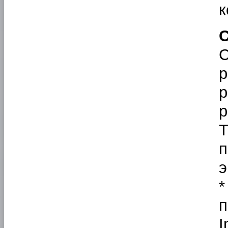
к
С
С
р
р
Т
п
э
*
п
I