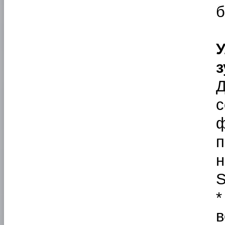
б
Д
с
п
н
S
*
в