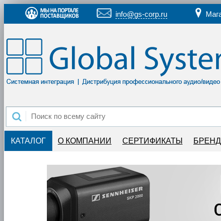
info@gs-corp.ru
Маг
КАТАЛОГ
О КОМПАНИИ
СЕРТИФИКАТЫ
БРЕН