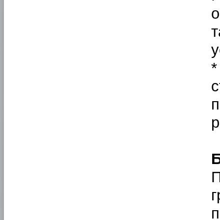
о
т
у
с
п
р
Б
П
г