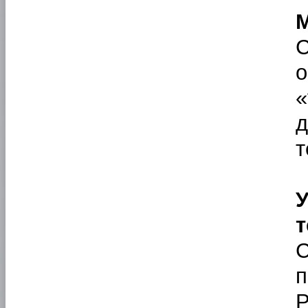
«
т
т
C
п
P