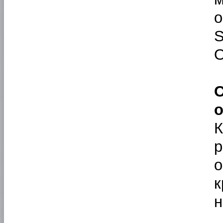
о
S
O
о
к
н