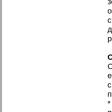
р
C
е
п
*