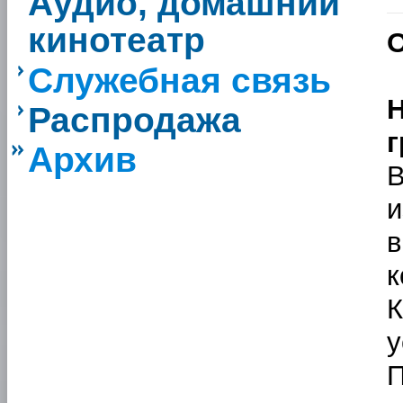
Аудио, домашний
кинотеатр
О
Служебная связь
Распродажа
г
Архив
и
к