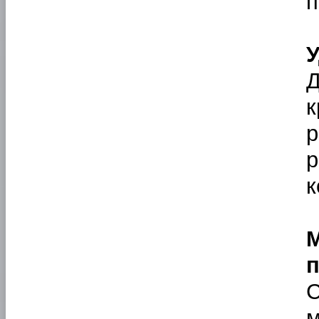
п
У
Д
к
р
р
к
С
м